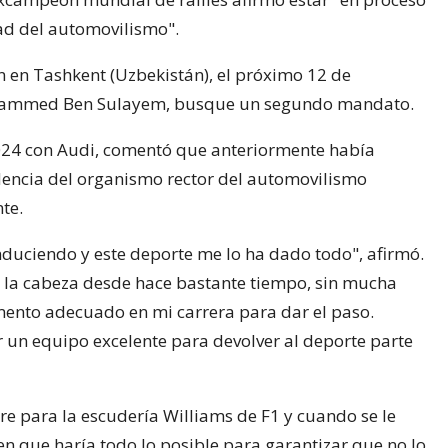
ad del automovilismo".
n en Tashkent (Uzbekistán), el próximo 12 de
Mohammed Ben Sulayem, busque un segundo mandato.
2024 con Audi, comentó que anteriormente había
dencia del organismo rector del automovilismo
te.
duciendo y este deporte me lo ha dado todo", afirmó.
n la cabeza desde hace bastante tiempo, sin mucha
ento adecuado en mi carrera para dar el paso.
 un equipo excelente para devolver al deporte parte
orre para la escudería Williams de F1 y cuando se le
ó en que haría todo lo posible para garantizar que no lo