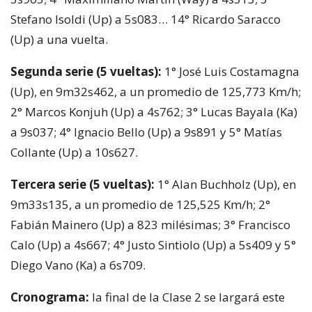
Stefano Isoldi (Up) a 5s083… 14° Ricardo Saracco
(Up) a una vuelta.
Segunda serie (5 vueltas):
1° José Luis Costamagna
(Up), en 9m32s462, a un promedio de 125,773 Km/h;
2° Marcos Konjuh (Up) a 4s762; 3° Lucas Bayala (Ka)
a 9s037; 4° Ignacio Bello (Up) a 9s891 y 5° Matías
Collante (Up) a 10s627.
Tercera serie (5 vueltas):
1° Alan Buchholz (Up), en
9m33s135, a un promedio de 125,525 Km/h; 2°
Fabián Mainero (Up) a 823 milésimas; 3° Francisco
Calo (Up) a 4s667; 4° Justo Sintiolo (Up) a 5s409 y 5°
Diego Vano (Ka) a 6s709.
Cronograma:
la final de la Clase 2 se largará este